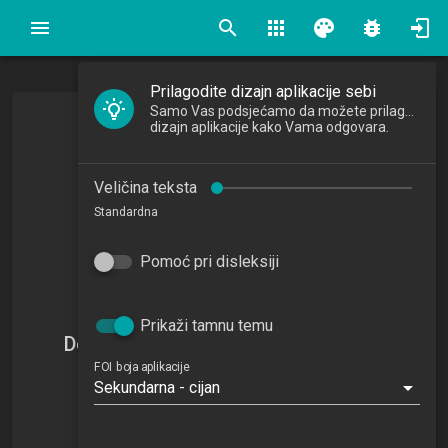
search
apps
palette
bug_report
Prilagodite dizajn aplikacije sebi
Samo Vas podsjećamo da možete prilagoditi
dizajn aplikacije kako Vama odgovara.
Veličina teksta
Standardna
Pomoć pri disleksiji
Prikaži tamnu temu
Doc. dr. sc. Ivana Dvorski Lacković
FOI boja aplikacije
Docentica
Sekundarna - cijan
ivana.dvorski@foi.unizg.hr
+385 42 390848