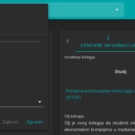
tnike i kolegije
na trgovina
OSNOVNE INFORMACIJ
ional Trade
Izvođenje kolegija
1/2022
Studij
ECTSa
Primjena informacijske tehnologije 
cijske tehnologije u
(PITUP)
u 1.2 (PITUP)
r Zabok (PITUP 1.2)
entar Varaždin
Cilj kolegija
centar Križevci
Zatvori
Spremi
Cilj je ovog kolegija da studenti
 centar Sisak
ekonomskim kretanjima u međunarod