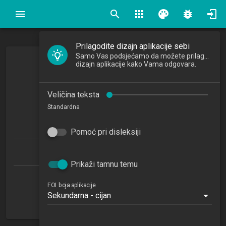
search
apps
palette
bug_report
Prilagodite dizajn aplikacije sebi
Samo Vas podsjećamo da možete prilagoditi
Poslovna ekonomija
dizajn aplikacije kako Vama odgovara.
Business Economics
Veličina teksta
2019/2020
Standardna
4
ECTSa
Pomoć pri disleksiji
Informacijski i poslovni sustavi 1.1 (PDS)
Prikaži tamnu temu
Katedra za gospodarstvo
FOI boja aplikacije
Sekundarna - cijan
OU
2. semestar