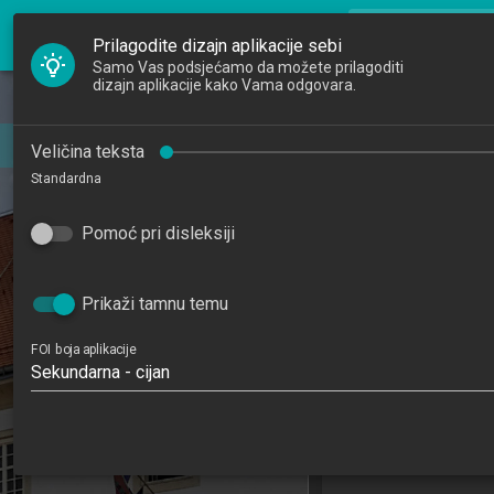
FOI Nastava
search
Pretraži djela
Prilagodite dizajn aplikacije sebi
Samo Vas podsjećamo da možete prilagoditi
dizajn aplikacije kako Vama odgovara.
Početna
Djelatnici
Veličina teksta
Standardna
Studiji
Pomoć pri disleksiji
Katedre
Raspored sati
Prikaži tamnu temu
FOI boja aplikacije
Sekundarna - cijan
Marina Vilje
marviljeva