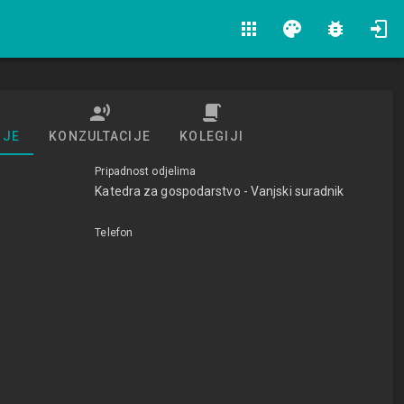
apps
palette
bug_report
IJE
KONZULTACIJE
KOLEGIJI
Pripadnost odjelima
Katedra za gospodarstvo - Vanjski suradnik
Telefon