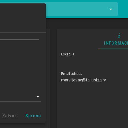
tnike i kolegije
INFORMAC
Lokacija
Email adresa
marviljevac@foi.unizg.hr
vac, dipl. oec.
c@foi.unizg.hr
Zatvori
Spremi