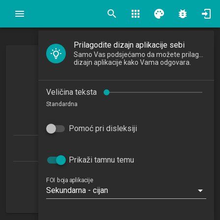
search
apps
palette
bug_report
Prilagodite dizajn aplikacije sebi
Samo Vas podsjećamo da možete prilagoditi
Organizacija i menadžment
dizajn aplikacije kako Vama odgovara.
Organization and Management
Veličina teksta
2024/2025
Standardna
7
ECTSa
Pomoć pri disleksiji
Ekonomika poduzetništva 1.2 (EP)
Prikaži tamnu temu
Katedra za organizaciju
FOI boja aplikacije
Sekundarna - cijan
NN
2. semestar