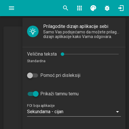
search
apps
palette
bug_report
Prilagodite dizajn aplikacije sebi
Samo Vas podsjećamo da možete prilagoditi
dizajn aplikacije kako Vama odgovara.
Veličina teksta
Standardna
Pomoć pri disleksiji
Prikaži tamnu temu
Ivona Kocijan, mag. oec.
FOI boja aplikacije
Asistentica
Sekundarna - cijan
ikocijan@foi.unizg.hr
+385 42 390873