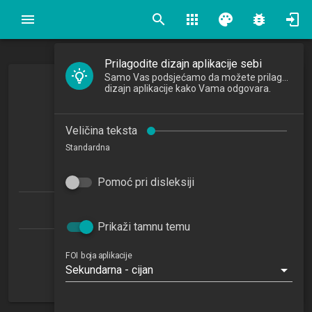
search
apps
palette
bug_report
Prilagodite dizajn aplikacije sebi
Samo Vas podsjećamo da možete prilagoditi
Mikroekonomija
dizajn aplikacije kako Vama odgovara.
Microeconomics
Veličina teksta
2024/2025
Standardna
6
ECTSa
Pomoć pri disleksiji
Ekonomika poduzetništva 1.2 (EP)
Prikaži tamnu temu
Katedra za gospodarstvo
FOI boja aplikacije
Sekundarna - cijan
NN
2. semestar