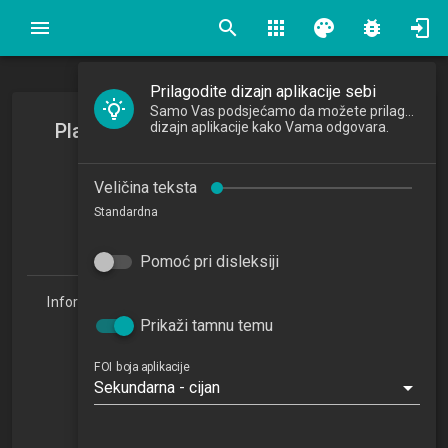
search
apps
palette
bug_report
Prilagodite dizajn aplikacije sebi
Samo Vas podsjećamo da možete prilagoditi
Planiranje poduzetničkog poduhvata
dizajn aplikacije kako Vama odgovara.
Planning the entrepreneurial venture
Veličina teksta
2025/2026
Standardna
4
ECTSa
Pomoć pri disleksiji
Informacijske tehnologije i digitalizacija poslovanja 1.3
(ITDP)
Prikaži tamnu temu
Studijski centar Zabok (ITDP 1.3)
Studijski centar Varaždin
FOI boja aplikacije
Sekundarna - cijan
Studijski centar Križevci
Studijski centar Sisak
Studijski centar Zagreb