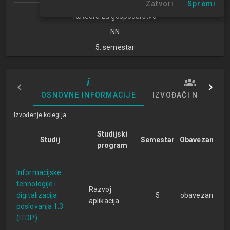
Zatvori
Spremi
Katedra za gospodarstvo
NN
5. semestar
OSNOVNE INFORMACIJE
IZVOĐAČI NASTAVE
Izvođenje kolegija
Studijski
Studij
Semestar
Obavezan
program
Informacijske
tehnologije i
Razvoj
digitalizacija
5
obavezan
aplikacija
poslovanja 1.3
(ITDP)