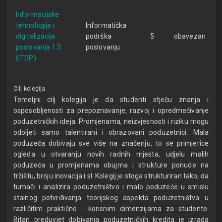
Informacijske
tehnologije i
Informatička
digitalizacija
podrška
5
obavezan
poslovanja 1.3
poslovanju
(ITDP)
Cilj kolegija
Temeljni cilj kolegija je da studenti stječu znanja i
osposobljenosti za prepoznavanje, razvoj i opredmećivanje
poduzetničkih ideja. Promjenama, neizvjesnosti i riziku mogu
odoljeti samo talentirani i obrazovani poduzetnici. Mala
poduzeća dobivaju sve više na značenju, to se primjerice
ogleda u otvaranju novih radnih mjesta, udjelu malih
poduzeća u promjenama obujma i strukture ponude na
tržištu, broju inovacija i sl. Kolegij je stoga strukturiran tako, da
tumači i analizira poduzetništvo i malo poduzeće u smislu
stalnog potvrđivanja teorijskog aspekta poduzetništva u
različitim praktično - korisnim dimenzijama za studente.
Bitan preduvjet dobivanja poduzetničkih kredita je izrada