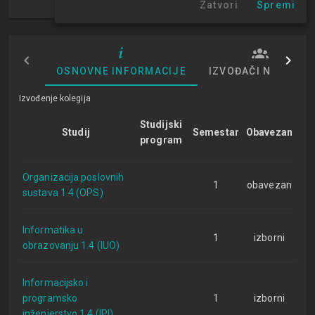
Zatvori
Spremi
1. semestar
OSNOVNE INFORMACIJE
IZVOĐAČI NASTAVE
Izvođenje kolegija
Studijski
Studij
Semestar
Obavezan
program
Organizacija poslovnih
1
obavezan
sustava 1.4 (OPS)
Informatika u
1
izborni
obrazovanju 1.4 (IUO)
Informacijsko i
programsko
1
izborni
inženjerstvo 1.4 (IPI)