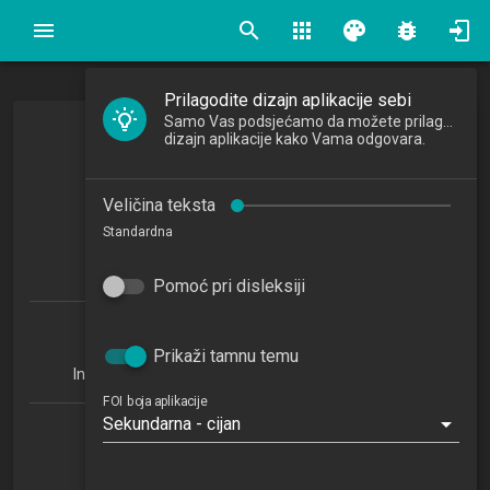
search
apps
palette
bug_report
Prilagodite dizajn aplikacije sebi
Samo Vas podsjećamo da možete prilagoditi
Strategijski menadžment
dizajn aplikacije kako Vama odgovara.
Strategic Management
Veličina teksta
2024/2025
Standardna
4
ECTSa
Pomoć pri disleksiji
Organizacija poslovnih sustava 1.4 (OPS)
Informatika u obrazovanju 1.4 (IUO)
Prikaži tamnu temu
Informacijsko i programsko inženjerstvo 1.4 (IPI)
FOI boja aplikacije
Sekundarna - cijan
Katedra za organizaciju
OU