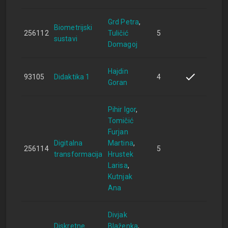
Grd Petra
Biometrijski
256112
Tuličić
5
sustavi
Domagoj
Hajdin
93105
Didaktika 1
4
Goran
Pihir Igor
Tomičić
Furjan
Digitalna
Martina
256114
5
transformacija
Hrustek
Larisa
Kutnjak
Ana
Divjak
Diskretne
Blaženka