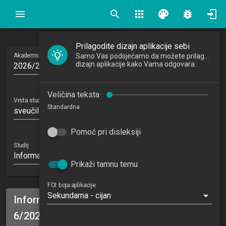
search
apps
palette
bug_report
Prilagodite dizajn aplikacije sebi
Akademska godina
Samo Vas podsjećamo da možete prilagoditi
dizajn aplikacije kako Vama odgovara.
2026/2027
Veličina teksta
Vrsta studija
Standardna
sveučilišni diplomski
Pomoć pri disleksiji
Studij
Informatika u obrazovanju 1.4 (IUO)
Prikaži tamnu temu
FOI boja aplikacije
Sekundarna - cijan
Informatika u obrazovanju 1.4 (IUO), 202
6/2027