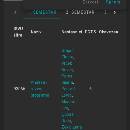
Zatvori
Spremi
1. SEMESTAR
2. SEMESTAR
3. SEMEST
ISVU
Naziv
Nastavnici
ECTS
Obavezan
šifra
Stapić
Zlatko
Vrček
Neven
Peras
Analiza i
Dijana
93066
razvoj
Posarić
6
programa
Lovro
Masnec
Lea
Ljubas
Dario
Zekić Žana