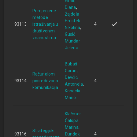
Šimić
Diana
Primjenjene
Žajdela
metode
Hrustek
93113
istraživanja u
4
Nikolina
društvenim
Gusić
znanostima
Munđar
Jelena
Bubaš
Goran
Računalom
Devčić
93114
posredovana
4
Antonela
komunikacija
Konecki
Mario
Klačmer
Čalopa
Marina
Strategijski
93116
Đunđek
4