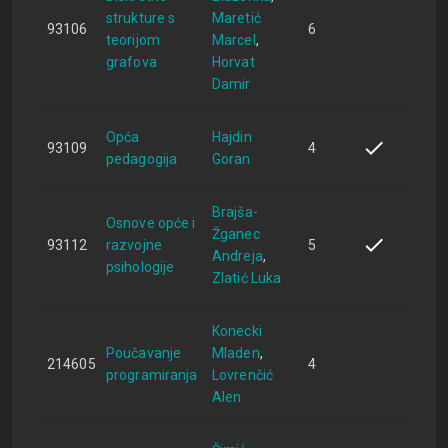
strukture s
Maretić
93106
6
teorijom
Marcel
grafova
Horvat
Damir
Opća
Hajdin
93109
4
pedagogija
Goran
Brajša-
Osnove opće i
Žganec
93112
razvojne
5
Andreja
psihologije
Zlatić Luka
Konecki
Poučavanje
Mladen
214605
4
programiranja
Lovrenčić
Alen