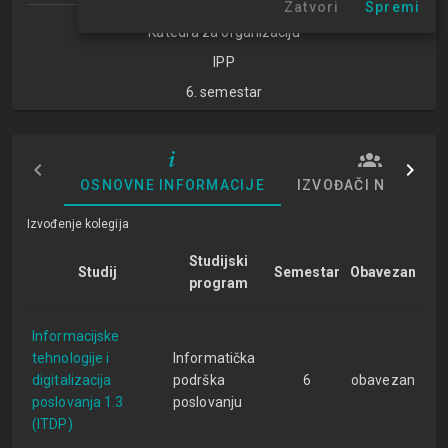
Zatvori
Spremi
Katedra za organizaciju
IPP
6. semestar
OSNOVNE INFORMACIJE
IZVOĐAČI NASTAVE
Izvođenje kolegija
Studijski
Studij
Semestar
Obavezan
program
Informacijske
tehnologije i
Informatička
digitalizacija
podrška
6
obavezan
poslovanja 1.3
poslovanju
(ITDP)