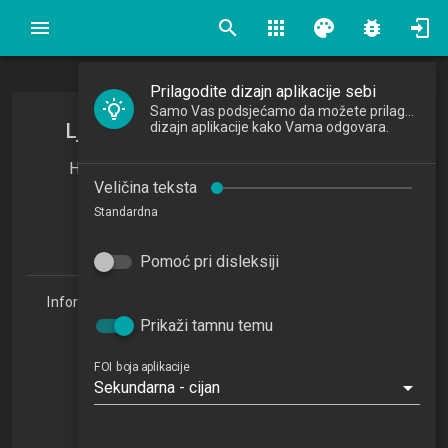
search
apps
palette
bug_report
Prilagodite dizajn aplikacije sebi
Samo Vas podsjećamo da možete prilagoditi
Ljudski potencijali i razvoj karijere
dizajn aplikacije kako Vama odgovara.
Human Resources and Career Development
Veličina teksta
2025/2026
Standardna
4
ECTSa
Pomoć pri disleksiji
Informacijske tehnologije i digitalizacija poslovanja 1.3
(ITDP)
Prikaži tamnu temu
Studijski centar Sisak (ITDP 1.3)
Studijski centar Varaždin
FOI boja aplikacije
Sekundarna - cijan
Studijski centar Križevci
Studijski centar Zabok
Studijski centar Zagreb