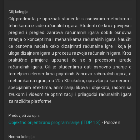
Cilj kolegija
Cilj predmeta je upoznati studente s osnovnim metodama i
tehnikama izrade računalnih igara. Studenti će kroz povijesni
pregled i pregled žanrova računalnih igara dobiti osnovna
znanja o konceptima i mehanikama računalnih igara. Naučiti
će osnovna načela kako dizajnirati računalne igre i koja je
uloga dizajnera igara u procesu razvoja računalnih igara. Kroz
praktične primjere upoznat će se s procesom izrade
računalnih igara. Cilj je studentima dati osnovno znanje o
temeljnim elementima pojedinih žanrova računalnih igara, o
mehanikama igranja u 2D i 3D okolini, upravljanju kamerom i
specijalnim efektima, animiranju likova i objekata, radom sa
zvukom i videom te optimizaciji i prilagodbi računalnih igara
za različite platforme.
Preduvjeti za upis
Objektno orijentirano programiranje (ITDP 1.3)
- Položen
Norma kolegija