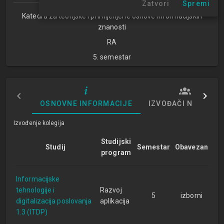
Zatvori
Spremi
Katedra za teorijske i primijenjene osnove informacijskih
znanosti
RA
5. semestar
OSNOVNE INFORMACIJE
IZVOĐAČI NASTAVE
Izvođenje kolegija
Studijski
Studij
Semestar
Obavezan
program
Informacijske
tehnologije i
Razvoj
5
izborni
digitalizacija poslovanja
aplikacija
1.3 (ITDP)