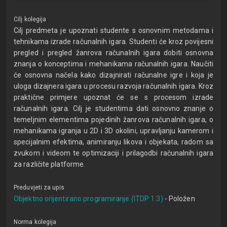
Cilj kolegija
Cilj predmeta je upoznati studente s osnovnim metodama i
tehnikama izrade računalnih igara. Studenti će kroz povijesni
pregled i pregled žanrova računalnih igara dobiti osnovna
znanja o konceptima i mehanikama računalnih igara. Naučiti
će osnovna načela kako dizajnirati računalne igre i koja je
uloga dizajnera igara u procesu razvoja računalnih igara. Kroz
praktične primjere upoznat će se s procesom izrade
računalnih igara. Cilj je studentima dati osnovno znanje o
temeljnim elementima pojedinih žanrova računalnih igara, o
mehanikama igranja u 2D i 3D okolini, upravljanju kamerom i
specijalnim efektima, animiranju likova i objekata, radom sa
zvukom i videom te optimizaciji i prilagodbi računalnih igara
za različite platforme.
Preduvjeti za upis
Objektno orijentirano programiranje (ITDP 1.3)
- Položen
Norma kolegija