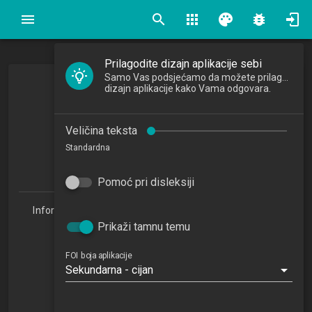
search
apps
palette
bug_report
Prilagodite dizajn aplikacije sebi
Samo Vas podsjećamo da možete prilagoditi
Uvod u računalne igre
dizajn aplikacije kako Vama odgovara.
Introduction to Computer Games
Veličina teksta
2023/2024
Standardna
3
ECTSa
Pomoć pri disleksiji
Informacijske tehnologije i digitalizacija poslovanja 1.3
(ITDP)
Prikaži tamnu temu
Studijski centar Sisak (ITDP 1.3)
Studijski centar Varaždin
FOI boja aplikacije
Sekundarna - cijan
Studijski centar Križevci
Studijski centar Zabok
Studijski centar Zagreb