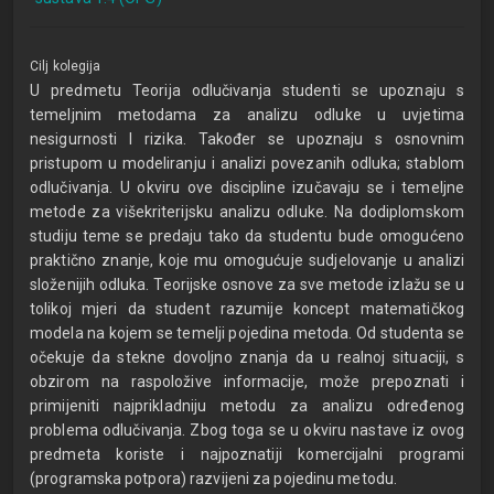
Cilj kolegija
U predmetu Teorija odlučivanja studenti se upoznaju s
temeljnim metodama za analizu odluke u uvjetima
nesigurnosti I rizika. Također se upoznaju s osnovnim
pristupom u modeliranju i analizi povezanih odluka; stablom
odlučivanja. U okviru ove discipline izučavaju se i temeljne
metode za višekriterijsku analizu odluke. Na dodiplomskom
studiju teme se predaju tako da studentu bude omogućeno
praktično znanje, koje mu omogućuje sudjelovanje u analizi
složenijih odluka. Teorijske osnove za sve metode izlažu se u
tolikoj mjeri da student razumije koncept matematičkog
modela na kojem se temelji pojedina metoda. Od studenta se
očekuje da stekne dovoljno znanja da u realnoj situaciji, s
obzirom na raspoložive informacije, može prepoznati i
primijeniti najprikladniju metodu za analizu određenog
problema odlučivanja. Zbog toga se u okviru nastave iz ovog
predmeta koriste i najpoznatiji komercijalni programi
(programska potpora) razvijeni za pojedinu metodu.