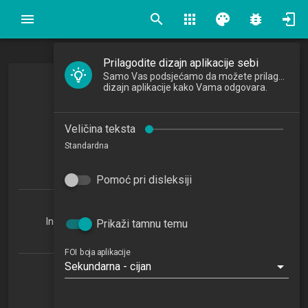
search
apps
palette
bug_report
Prilagodite dizajn aplikacije sebi
Samo Vas podsjećamo da možete prilagoditi
Teorija odlučivanja
dizajn aplikacije kako Vama odgovara.
Decision Theory
Veličina teksta
2025/2026
Standardna
5
ECTSa
Pomoć pri disleksiji
Informatika u obrazovanju 1.4 (IUO)
Informacijsko i programsko inženjerstvo 1.4 (IPI)
Prikaži tamnu temu
Organizacija poslovnih sustava 1.4 (OPS)
FOI boja aplikacije
Sekundarna - cijan
Katedra za kvantitativne metode
TO