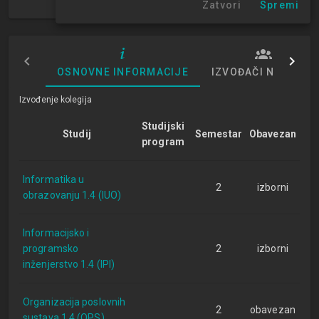
Zatvori
Spremi
2. semestar
OSNOVNE INFORMACIJE
IZVOĐAČI NASTAVE
Izvođenje kolegija
Studijski
Studij
Semestar
Obavezan
program
Informatika u
2
izborni
obrazovanju 1.4 (IUO)
Informacijsko i
programsko
2
izborni
inženjerstvo 1.4 (IPI)
Organizacija poslovnih
2
obavezan
sustava 1.4 (OPS)