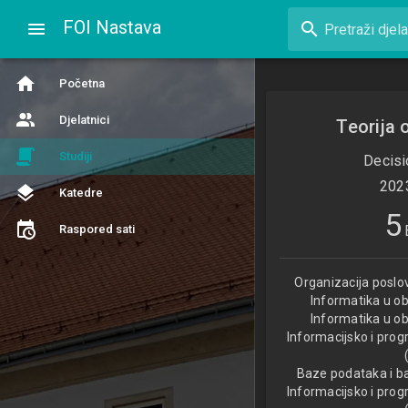
FOI Nastava
search
Pretraži djela
Početna
Djelatnici
Teorija 
Studiji
Decisi
202
Katedre
5
Raspored sati
Organizacija poslo
Informatika u ob
Informatika u ob
Informacijsko i prog
Baze podataka i b
Informacijsko i prog