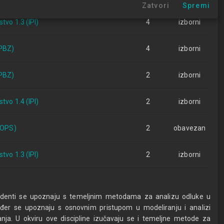
Zatvori
Spremi
tvo 1.3 (IPI)
4
izborni
BPBZ)
4
izborni
BPBZ)
2
izborni
tvo 1.4 (IPI)
2
izborni
(OPS)
2
obavezan
tvo 1.3 (IPI)
2
izborni
tudenti se upoznaju s temeljnim metodama za analizu odluke u
kođer se upoznaju s osnovnim pristupom u modeliranju i analizi
nja. U okviru ove discipline izučavaju se i temeljne metode za