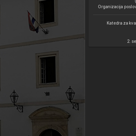
Organizacija poslo
Katedra za kva
2. s