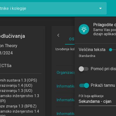
tnike i kolegije
Prilagodite d
Samo Vas pod
dizajn aplika
odlučivanja
OSNOVNE INFORMACIJ
on Theory
Veličina teksta
Izvođenje kolegija
3/2024
Standardna
Studij
ECTSa
Pomoć pri disl
Organizacija poslovnih sustava 1.3 
vnih sustava 1.3 (OPS)
Prikaži tamnu
razovanju 1.4 (IUO)
Informatika u obrazovanju 1.4 (IUO)
razovanju 1.3 (IUO)
ramsko inženjerstvo 1.3
FOI boja aplikacije
Informatika u obrazovanju 1.3 (IUO)
(IPI)
Sekundarna - cijan
aze znanja 1.3 (BPBZ)
ramsko inženjerstvo 1.4
Informatika u obrazovanju 1.3 (IUO)