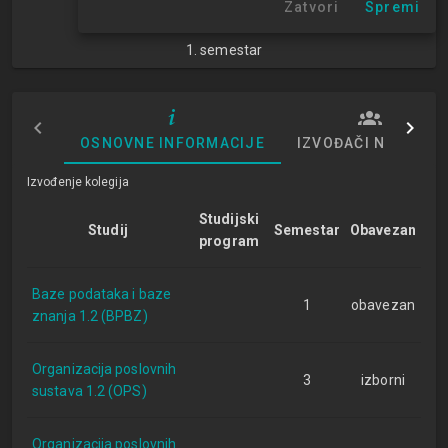
Zatvori
Spremi
RI
1. semestar
OSNOVNE INFORMACIJE
IZVOĐAČI NASTAVE
Izvođenje kolegija
Studijski
Studij
Semestar
Obavezan
program
Baze podataka i baze
1
obavezan
znanja 1.2 (BPBZ)
Organizacija poslovnih
3
izborni
sustava 1.2 (OPS)
Organizacija poslovnih