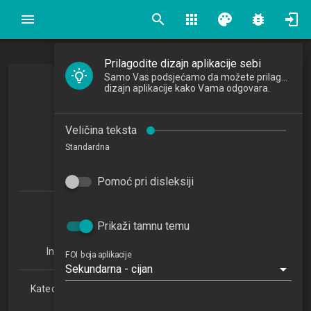
search
apps
palette
bug_report
Prilagodite dizajn aplikacije sebi
Samo Vas podsjećamo da možete prilagoditi
Teorija baza podataka
dizajn aplikacije kako Vama odgovara.
Database Theory
Veličina teksta
2017/2018
Standardna
5
ECTSa
Pomoć pri disleksiji
Baze podataka i baze znanja 1.2 (BPBZ)
Organizacija poslovnih sustava 1.2 (OPS)
Prikaži tamnu temu
Informatika u obrazovanju 1.2 (IUO)
Informacijsko i programsko inženjerstvo 1.2 (IPI)
FOI boja aplikacije
Sekundarna - cijan
Katedra za teorijske i primijenjene osnove informacijskih
znanosti