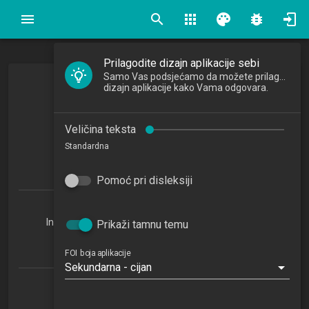
search
apps
palette
bug_report
Prilagodite dizajn aplikacije sebi
Samo Vas podsjećamo da možete prilagoditi
Organizacijska teorija
dizajn aplikacije kako Vama odgovara.
Organization Theory
Veličina teksta
2022/2023
Standardna
4
ECTSa
Pomoć pri disleksiji
Informatika u obrazovanju 1.3 (IUO)
Informacijsko i programsko inženjerstvo 1.3 (IPI)
Prikaži tamnu temu
Baze podataka i baze znanja 1.3 (BPBZ)
Organizacija poslovnih sustava 1.3 (OPS)
FOI boja aplikacije
Sekundarna - cijan
Katedra za organizaciju
OU