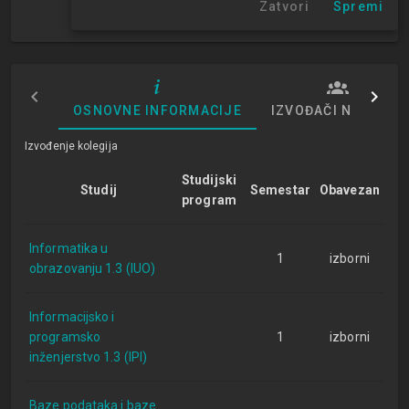
Zatvori
Spremi
1. semestar
OSNOVNE INFORMACIJE
IZVOĐAČI NASTAVE
Izvođenje kolegija
Studijski
Studij
Semestar
Obavezan
program
Informatika u
1
izborni
obrazovanju 1.3 (IUO)
Informacijsko i
programsko
1
izborni
inženjerstvo 1.3 (IPI)
Baze podataka i baze