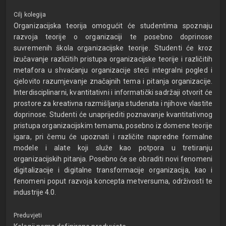
Cilj kolegija
Organizacijska teorija omogućit će studentima spoznaju
razvoja teorije o organizaciji te posebno doprinose
suvremenih škola organizacijske teorije. Studenti će kroz
izučavanje različitih pristupa organizacijske teorije i različitih
metafora u shvaćanju organizacije steći integralni pogled i
cjelovito razumjevanje značajnih tema i pitanja organizacije.
Interdisciplinarni, kvantitativni i informatički sadržaji otvorit će
prostore za kreativna razmišljanja studenata i njihove vlastite
doprinose. Studenti će unaprijediti poznavanje kvantitativnog
pristupa organizacijskim temama, posebno iz domene teorije
igara, pri čemu će upoznati i različite napredne formalne
modele i alate koji služe kao potpora u tretiranju
organizacijskih pitanja. Posebno će se obraditi novi fenomeni
digitalizacije i digitalne transformacije organizacija, kao i
fenomeni poput razvoja koncepta metversuma, održivosti te
industrije 4.0.
Preduvjeti