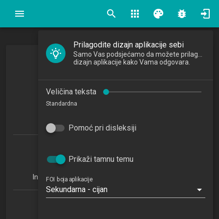
search
apps
palette
bug_report
Prilagodite dizajn aplikacije sebi
Samo Vas podsjećamo da možete prilagoditi
Analiza i razvoj programa
dizajn aplikacije kako Vama odgovara.
Software Analysis and Design
Veličina teksta
2021/2022
Standardna
6
ECTSa
Pomoć pri disleksiji
Informatika u obrazovanju 1.3 (IUO)
Baze podataka i baze znanja 1.3 (BPBZ)
Prikaži tamnu temu
Organizacija poslovnih sustava 1.3 (OPS)
Informacijsko i programsko inženjerstvo 1.3 (IPI)
FOI boja aplikacije
Sekundarna - cijan
Katedra za razvoj informacijskih sustava
RI