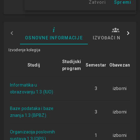
Zatvori
Spremi
1. semestar
OSNOVNE INFORMACIJE
IZVOĐAČI NASTAVE
Izvođenje kolegija
Studijski
Studij
Semestar
Obavezan
program
Informatika u
3
izborni
obrazovanju 1.3 (IUO)
Baze podataka i baze
3
izborni
znanja 1.3 (BPBZ)
Organizacija poslovnih
1
izborni
sustava 1.3 (OPS)