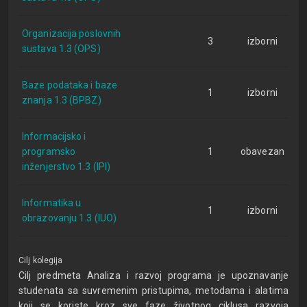
Organizacija poslovnih
3
izborni
sustava 1.3 (OPS)
Baze podataka i baze
1
izborni
znanja 1.3 (BPBZ)
Informacijsko i
programsko
1
obavezan
inženjerstvo 1.3 (IPI)
Informatika u
1
izborni
obrazovanju 1.3 (IUO)
Cilj kolegija
Cilj predmeta Analiza i razvoj programa je upoznavanje
studenata sa suvremenim pristupima, metodama i alatima
koji se koriste kroz sve faze životnog ciklusa razvoja