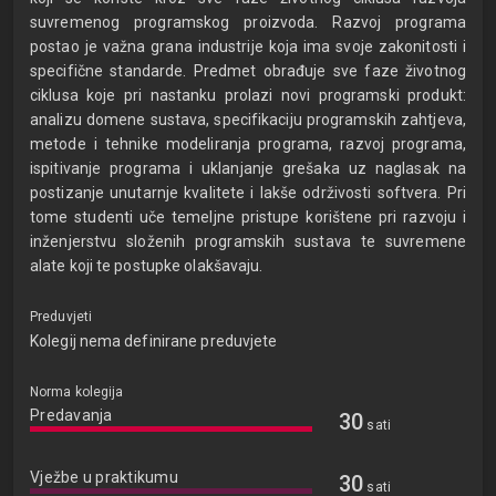
suvremenog programskog proizvoda. Razvoj programa
postao je važna grana industrije koja ima svoje zakonitosti i
specifične standarde. Predmet obrađuje sve faze životnog
ciklusa koje pri nastanku prolazi novi programski produkt:
analizu domene sustava, specifikaciju programskih zahtjeva,
metode i tehnike modeliranja programa, razvoj programa,
ispitivanje programa i uklanjanje grešaka uz naglasak na
postizanje unutarnje kvalitete i lakše održivosti softvera. Pri
tome studenti uče temeljne pristupe korištene pri razvoju i
inženjerstvu složenih programskih sustava te suvremene
alate koji te postupke olakšavaju.
Preduvjeti
Kolegij nema definirane preduvjete
Norma kolegija
Predavanja
30
sati
Vježbe u praktikumu
30
sati