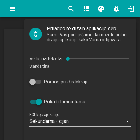
search
apps
palette
bug_report
Prilagodite dizajn aplikacije sebi
Samo Vas podsjećamo da možete prilagoditi
Korporacijsko upravljanje
dizajn aplikacije kako Vama odgovara.
Corporate Governance
Veličina teksta
2018/2019
Standardna
5
ECTSa
Pomoć pri disleksiji
Ekonomika poduzetništva 1.0 (EP-DS)
Ekonomika poduzetništva 1.1 (EP-DS)
Prikaži tamnu temu
FOI boja aplikacije
Katedra za organizaciju
Sekundarna - cijan
NN
3. semestar