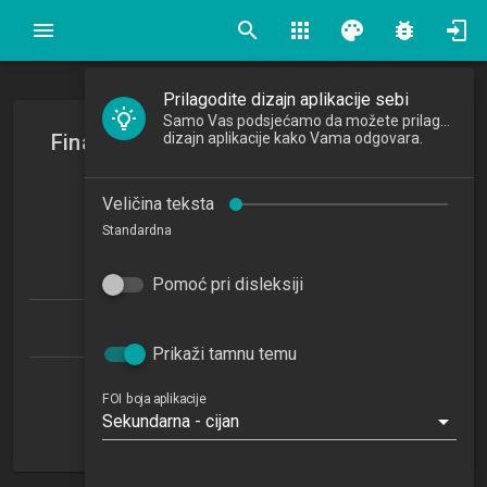
search
apps
palette
bug_report
Prilagodite dizajn aplikacije sebi
Samo Vas podsjećamo da možete prilagoditi
Financijske institucije i tržište kapitala
dizajn aplikacije kako Vama odgovara.
Financial Institutions and Capital Markets
Veličina teksta
2018/2019
Standardna
4
ECTSa
Pomoć pri disleksiji
Informacijski i poslovni sustavi 1.1 (PDS)
Prikaži tamnu temu
Katedra za gospodarstvo
FOI boja aplikacije
Sekundarna - cijan
OU
4. semestar