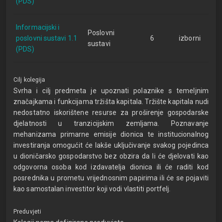
(PDS)
Informacijski i
Poslovni
poslovni sustavi 1.1
6
izborni
sustavi
(PDS)
Cilj kolegija
Svrha i cilj predmeta je upoznati polaznike s temeljnim
značajkama i funkcijama tržišta kapitala. Tržište kapitala nudi
nedostatno iskorištene resurse za proširenje gospodarske
djelatnosti u tranzicijskim zemljama. Poznavanje
mehanizama primarne emisije dionica te institucionalnog
investiranja omogućit će lakše uključivanje svakog pojedinca
u dioničarsko gospodarstvo bez obzira da li će djelovati kao
odgovorna osoba kod izdavatelja dionica ili će raditi kod
posrednika u prometu vrijednosnim papirima ili će se pojaviti
kao samostalan investitor koji vodi vlastiti portfelj.
Preduvjeti