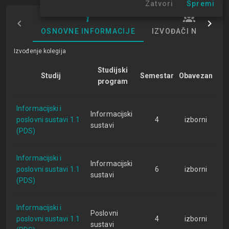
Zatvori
Spremi
OSNOVNE INFORMACIJE
IZVOĐAČI NASTAVE
Izvođenje kolegija
Studijski
Studij
Semestar
Obavezan
program
Informacijski i
Informacijski
poslovni sustavi 1.1
4
izborni
sustavi
(PDS)
Informacijski i
Informacijski
poslovni sustavi 1.1
6
izborni
sustavi
(PDS)
Informacijski i
Poslovni
poslovni sustavi 1.1
4
izborni
sustavi