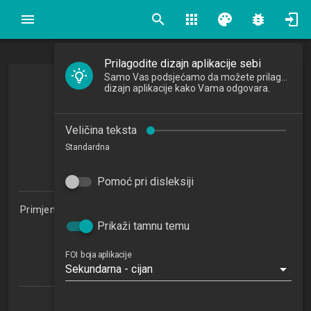
search
apps
palette
bug_report
Prilagodite dizajn aplikacije sebi
Samo Vas podsjećamo da možete prilagoditi
Poslovno planiranje
dizajn aplikacije kako Vama odgovara.
Business Planning
Veličina teksta
2021/2022
Standardna
4
ECTSa
Pomoć pri disleksiji
Primjena informacijske tehnologije u poslovanju 1.2 (PITUP)
Prikaži tamnu temu
Studijski centar Zabok (PITUP 1.2)
Studijski centar Varaždin
Studijski centar Križevci
FOI boja aplikacije
Sekundarna - cijan
Studijski centar Sisak
Katedra za gospodarstvo