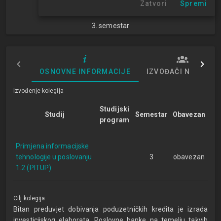
Zatvori
Spremi
NN
3. semestar
OSNOVNE INFORMACIJE
IZVOĐAČI NASTAVE
Izvođenje kolegija
Studijski
Studij
Semestar
Obavezan
program
Primjena informacijske
tehnologije u poslovanju
3
obavezan
1.2 (PITUP)
Cilj kolegija
Bitan preduvjet dobivanja poduzetničkih kredita je izrada
investicijskog elaborata. Poslovne banke na temelju takvih