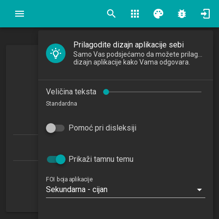
search
apps
palette
bug_report
Prilagodite dizajn aplikacije sebi
Samo Vas podsjećamo da možete prilagoditi
dizajn aplikacije kako Vama odgovara.
Matematika 1
Mathematics 1
Veličina teksta
2019/2020
Standardna
6
ECTSa
Pomoć pri disleksiji
Informacijski i poslovni sustavi 1.1 (PDS)
Prikaži tamnu temu
Katedra za kvantitativne metode
FOI boja aplikacije
Sekundarna - cijan
TO
1. semestar