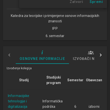
Zatvori
Spremi
Studijski centar Zagreb
Katedra za teorijske i primijenjene osnove informacijskih
znanosti
IPP
6. semestar
OSNOVNE INFORMACIJE
IZVOĐAČI NASTAVE
Izvođenje kolegija
Studijski
Studij
Semestar
Obavezan
program
Informacijske
tehnologije i
Informatička
digitalizacija
podrška
6
izborni