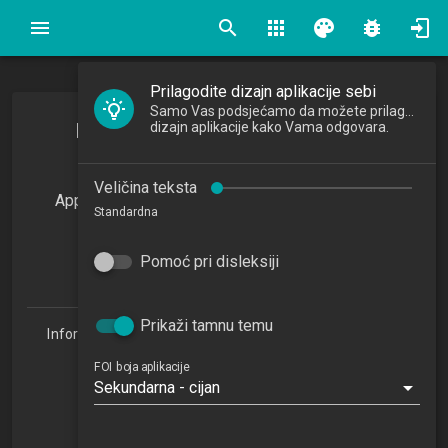
search
apps
palette
bug_report
Prilagodite dizajn aplikacije sebi
Samo Vas podsjećamo da možete prilagoditi
Primjena umjetne inteligencije u
dizajn aplikacije kako Vama odgovara.
poslovanju
Veličina teksta
Application of Artificial Intelligence in Business
Standardna
2025/2026
3
Pomoć pri disleksiji
ECTSa
Prikaži tamnu temu
Informacijske tehnologije i digitalizacija poslovanja 1.3
(ITDP)
FOI boja aplikacije
Studijski centar Varaždin (ITDP 1.3)
Sekundarna - cijan
Studijski centar Križevci
Studijski centar Sisak
Studijski centar Zabok