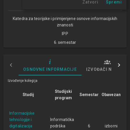
Zatvori
Spremi
Studijski centar Zagreb
Katedra za teorijske i primijenjene osnove informacijskih
znanosti
IPP
6. semestar
OSNOVNE INFORMACIJE
IZVOĐAČI NASTAVE
Izvođenje kolegija
Studijski
Studij
Semestar
Obavezan
program
Informacijske
tehnologije i
Informatička
digitalizacija
podrška
6
izborni