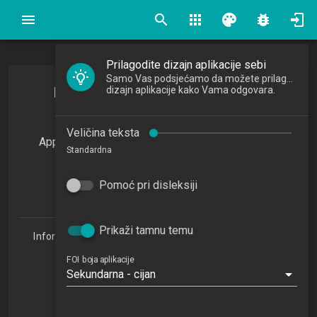
search
apps
palette
bug_report
Prilagodite dizajn aplikacije sebi
Samo Vas podsjećamo da možete prilagoditi
Primjena umjetne inteligencije u
dizajn aplikacije kako Vama odgovara.
poslovanju
Veličina teksta
Application of Artificial Intelligence in Business
Standardna
2025/2026
3
Pomoć pri disleksiji
ECTSa
Prikaži tamnu temu
Informacijske tehnologije i digitalizacija poslovanja 1.3
(ITDP)
FOI boja aplikacije
Studijski centar Sisak (ITDP 1.3)
Sekundarna - cijan
Studijski centar Varaždin
Studijski centar Križevci
Studijski centar Zabok