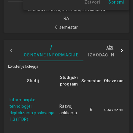
Zatvori
Spremi
Katedra za razvoj informacijskih sustava
RA
6. semestar
OSNOVNE INFORMACIJE
IZVOĐAČI NASTAVE
Izvođenje kolegija
Studijski
Studij
Semestar
Obavezan
program
Informacijske
tehnologije i
Razvoj
6
obavezan
digitalizacija poslovanja
aplikacija
1.3 (ITDP)