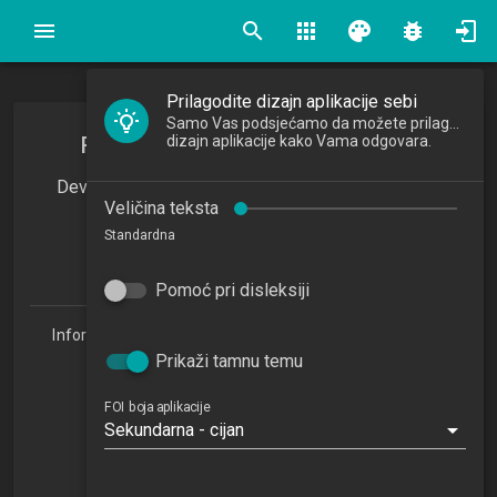
search
apps
palette
bug_report
Prilagodite dizajn aplikacije sebi
Samo Vas podsjećamo da možete prilagoditi
Razvoj mobilnih aplikacija i igara
dizajn aplikacije kako Vama odgovara.
Development of Mobile Applications and Games
Veličina teksta
2024/2025
Standardna
4
ECTSa
Pomoć pri disleksiji
Informacijske tehnologije i digitalizacija poslovanja 1.3
(ITDP)
Prikaži tamnu temu
Studijski centar Sisak (ITDP 1.3)
Studijski centar Varaždin
FOI boja aplikacije
Sekundarna - cijan
Studijski centar Križevci
Studijski centar Zabok
Studijski centar Zagreb