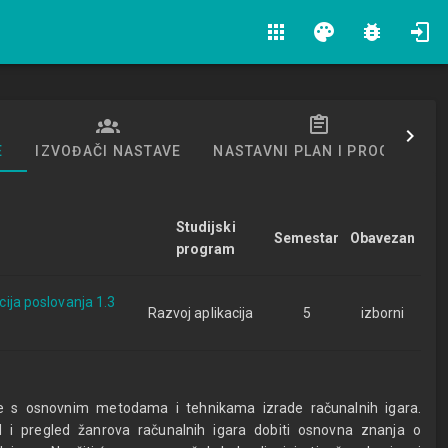
apps
palette
bug_report
E
IZVOĐAČI NASTAVE
NASTAVNI PLAN I PROGRAM
Studijski
Semestar
Obavezan
program
acija poslovanja 1.3
Razvoj aplikacija
5
izborni
te s osnovnim metodama i tehnikama izrade računalnih igara.
d i pregled žanrova računalnih igara dobiti osnovna znanja o