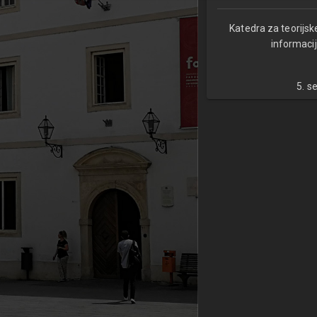
Katedra za teorijsk
informacij
5. s