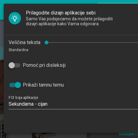
FOI Nastava
search
Pretraži djela
Prilagodite dizajn aplikacije sebi
Samo Vas podsjećamo da možete prilagoditi
dizajn aplikacije kako Vama odgovara.
Početna
Djelatnici
Uvod u ra
Veličina teksta
Standardna
Studiji
Introduction 
202
Pomoć pri disleksiji
Katedre
3
Raspored sati
Prikaži tamnu temu
Informacijske tehno
FOI boja aplikacije
poslovanj
Sekundarna - cijan
Studijski centa
Studijski c
Studijski 
Studijski
Studijski