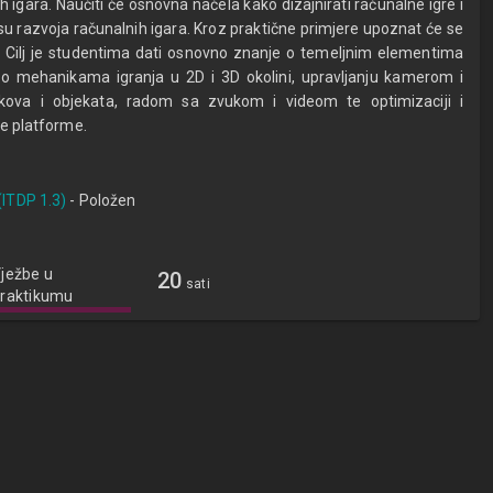
gara. Naučiti će osnovna načela kako dizajnirati računalne igre i
esu razvoja računalnih igara. Kroz praktične primjere upoznat će se
. Cilj je studentima dati osnovno znanje o temeljnim elementima
, o mehanikama igranja u 2D i 3D okolini, upravljanju kamerom i
likova i objekata, radom sa zvukom i videom te optimizaciji i
te platforme.
(ITDP 1.3)
- Položen
ježbe u
20
sati
raktikumu