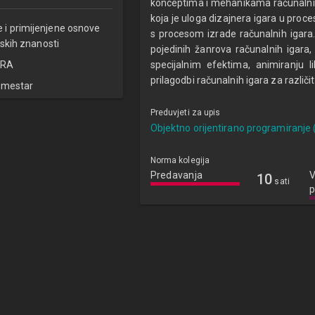
konceptima i mehanikama računalnih i
koja je uloga dizajnera igara u proc
e i primijenjene osnove
s procesom izrade računalnih igara
skih znanosti
pojedinih žanrova računalnih igara
RA
specijalnim efektima, animiranju 
prilagodbi računalnih igara za različi
emestar
Preduvjeti za upis
Objektno orijentirano programiranje 
Norma kolegija
Predavanja
V
10
sati
p