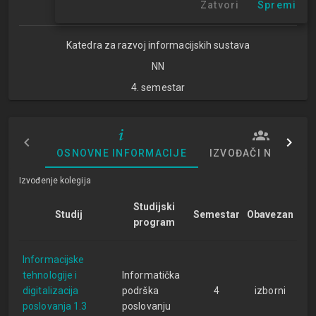
Zatvori
Spremi
Studijski centar Zagreb
Katedra za razvoj informacijskih sustava
NN
4. semestar
OSNOVNE INFORMACIJE
IZVOĐAČI NASTAVE
Izvođenje kolegija
Studijski
Studij
Semestar
Obavezan
program
Informacijske
tehnologije i
Informatička
digitalizacija
podrška
4
izborni
poslovanja 1.3
poslovanju