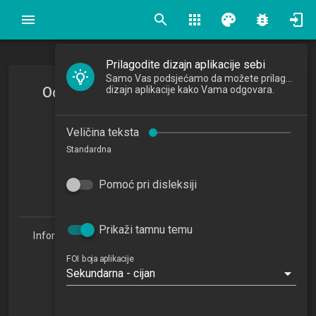
search
apps
palette
bug_report
Prilagodite dizajn aplikacije sebi
Samo Vas podsjećamo da možete prilagoditi
Odgovornost, inkluzija i održivost u
dizajn aplikacije kako Vama odgovara.
informatici
Veličina teksta
Standardna
2023/2024
3
Pomoć pri disleksiji
ECTSa
Prikaži tamnu temu
Informacijske tehnologije i digitalizacija poslovanja 1.3
(ITDP)
FOI boja aplikacije
Studijski centar Križevci (ITDP 1.3)
Sekundarna - cijan
Studijski centar Varaždin
Studijski centar Sisak
Studijski centar Zabok