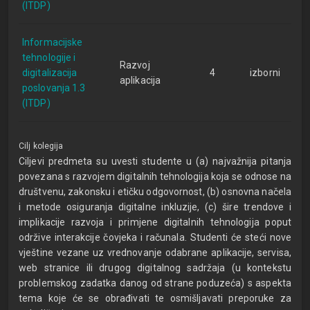
(ITDP)
Informacijske
tehnologije i
Razvoj
digitalizacija
4
izborni
aplikacija
poslovanja 1.3
(ITDP)
Cilj kolegija
Ciljevi predmeta su uvesti studente u (a) najvažnija pitanja
povezana s razvojem digitalnih tehnologija koja se odnose na
društvenu, zakonsku i etičku odgovornost, (b) osnovna načela
i metode osiguranja digitalne inkluzije, (c) šire trendove i
implikacije razvoja i primjene digitalnih tehnologija poput
održive interakcije čovjeka i računala. Studenti će steći nove
vještine vezane uz vrednovanje odabrane aplikacije, servisa,
web stranice ili drugog digitalnog sadržaja (u kontekstu
problemskog zadatka danog od strane poduzeća) s aspekta
tema koje će se obrađivati te osmišljavati preporuke za