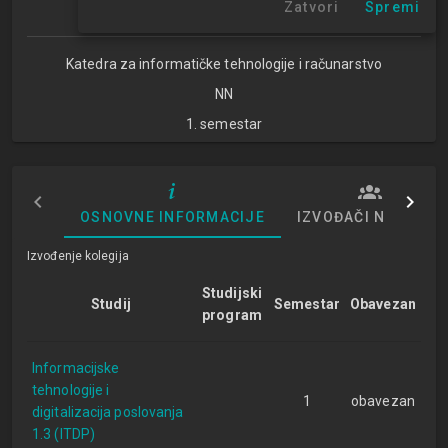
Zatvori
Spremi
Studijski centar Zagreb
Katedra za informatičke tehnologije i računarstvo
NN
1. semestar
OSNOVNE INFORMACIJE
IZVOĐAČI NASTAVE
Izvođenje kolegija
Studijski
Studij
Semestar
Obavezan
program
Informacijske
tehnologije i
1
obavezan
digitalizacija poslovanja
1.3 (ITDP)