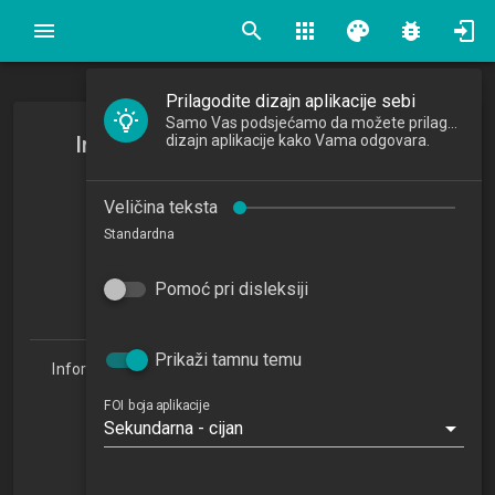
search
apps
palette
bug_report
Prilagodite dizajn aplikacije sebi
Samo Vas podsjećamo da možete prilagoditi
Informacijski i računalni sustavi u
dizajn aplikacije kako Vama odgovara.
poslovanju
Veličina teksta
Standardna
2025/2026
6
Pomoć pri disleksiji
ECTSa
Prikaži tamnu temu
Informacijske tehnologije i digitalizacija poslovanja 1.3
(ITDP)
FOI boja aplikacije
Studijski centar Varaždin (ITDP 1.3)
Sekundarna - cijan
Studijski centar Križevci
Studijski centar Sisak
Studijski centar Zabok