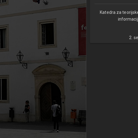
Katedra za teorijsk
informacij
2. s