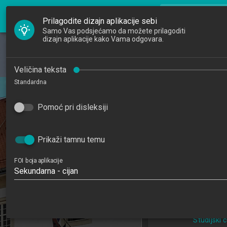
FOI Nastava
search
Pretraži djela
Prilagodite dizajn aplikacije sebi
Samo Vas podsjećamo da možete prilagoditi
dizajn aplikacije kako Vama odgovara.
Početna
Djelatnici
Uvod u Web
Veličina teksta
Standardna
Studiji
202
Pomoć pri disleksiji
Katedre
4
Raspored sati
Prikaži tamnu temu
Informacijske tehno
FOI boja aplikacije
poslovanj
Sekundarna - cijan
Studijski centar
Studijski 
Studijski
Studijski
Studijski 