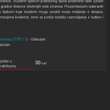
stranice. Studenti tijekom praktičnog dijela predmeta rade vježbe
 gradive blokove složenijih web stranica. Prezentacijom izabranih
 tijekom koje studenti mogu izraziti svoje mišljenje o dizajnu,
terijima kvalitete, čime se potiče kritičko razmišljanje o tuđem i
slovanju (ITDP 1.3)
- Odslušan
slušan
ježbe u
30
sati
raktikumu