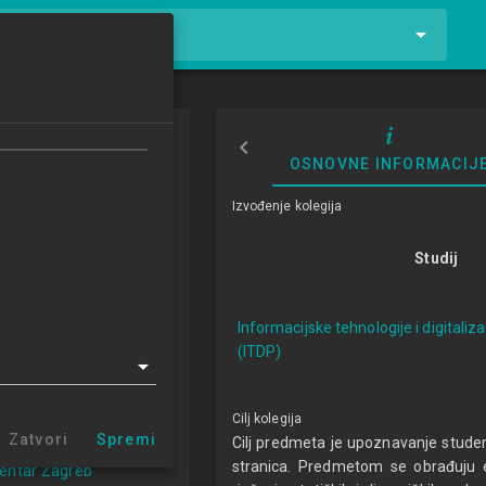
tnike i kolegije
 tehnologije
OSNOVNE INFORMACIJ
Izvođenje kolegija
5/2026
Studij
ECTSa
Informacijske tehnologije i digitaliz
logije i digitalizacija
(ITDP)
a 1.3 (ITDP)
 Varaždin (ITDP 1.3)
centar Križevci
Cilj kolegija
 centar Sisak
Zatvori
Spremi
Cilj predmeta je upoznavanje studen
 centar Zabok
stranica. Predmetom se obrađuju e
centar Zagreb