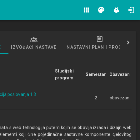
apps
palette
bug_report
E
IZVOĐAČI NASTAVE
NASTAVNI PLAN I PROGRAM
Studijski
Semestar
Obavezan
program
acija poslovanja 1.3
2
obavezan
ata s web tehnologija putem kojih se obavlja izrada i dizajn web
lementi koji čine pojedinačne sastavne komponente cjelovitog