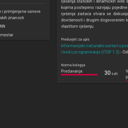
rješenja statičkih i dinamičkih web 
kojima postepeno razvijaju pojedine
e i primijenjene osnove
rješenja zadaća otvara se diskusija
skih znanosti
dovršenosti i drugim dogovorenim kri
NN
vlastitom rješenju.
emestar
Preduvjeti za upis
Informacijski i računalni sustavi u po
Uvod u programiranje (ITDP 1.3)
- Od
Norma kolegija
Predavanja
V
30
sati
p