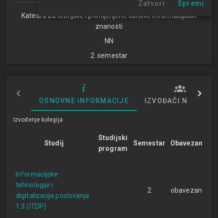
Zatvori
Spremi
Katedra za teorijske i primijenjene osnove informacijskih
znanosti
NN
2. semestar
OSNOVNE INFORMACIJE
IZVOĐAČI NASTAVE
Izvođenje kolegija
Studijski
Studij
Semestar
Obavezan
program
Informacijske
tehnologije i
2
obavezan
digitalizacija poslovanja
1.3 (ITDP)