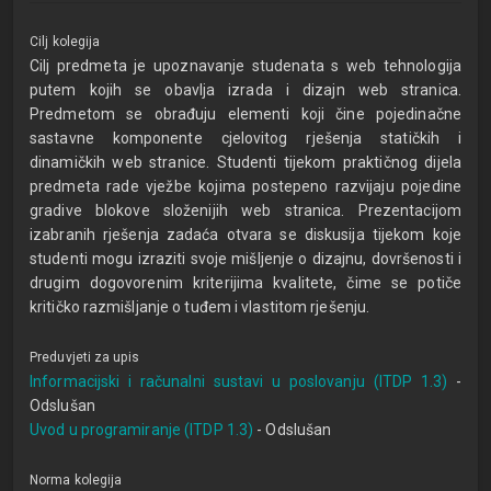
Cilj kolegija
Cilj predmeta je upoznavanje studenata s web tehnologija
putem kojih se obavlja izrada i dizajn web stranica.
Predmetom se obrađuju elementi koji čine pojedinačne
sastavne komponente cjelovitog rješenja statičkih i
dinamičkih web stranice. Studenti tijekom praktičnog dijela
predmeta rade vježbe kojima postepeno razvijaju pojedine
gradive blokove složenijih web stranica. Prezentacijom
izabranih rješenja zadaća otvara se diskusija tijekom koje
studenti mogu izraziti svoje mišljenje o dizajnu, dovršenosti i
drugim dogovorenim kriterijima kvalitete, čime se potiče
kritičko razmišljanje o tuđem i vlastitom rješenju.
Preduvjeti za upis
Informacijski i računalni sustavi u poslovanju (ITDP 1.3)
-
Odslušan
Uvod u programiranje (ITDP 1.3)
- Odslušan
Norma kolegija