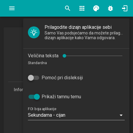
search
apps
palette
bug_report
Prilagodite dizajn aplikacije sebi
Samo Vas podsjećamo da možete prilagoditi
Uvod u Web tehnologije
dizajn aplikacije kako Vama odgovara.
Veličina teksta
2024/2025
Standardna
4
ECTSa
Pomoć pri disleksiji
Informacijske tehnologije i digitalizacija poslovanja 1.3
(ITDP)
Prikaži tamnu temu
Studijski centar Varaždin (ITDP 1.3)
Studijski centar Križevci
FOI boja aplikacije
Sekundarna - cijan
Studijski centar Sisak
Studijski centar Zabok
Studijski centar Zagreb