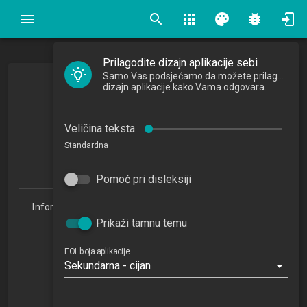
search
apps
palette
bug_report
Prilagodite dizajn aplikacije sebi
Samo Vas podsjećamo da možete prilagoditi
Uvod u Web tehnologije
dizajn aplikacije kako Vama odgovara.
Veličina teksta
2022/2023
Standardna
4
ECTSa
Pomoć pri disleksiji
Informacijske tehnologije i digitalizacija poslovanja 1.3
(ITDP)
Prikaži tamnu temu
Studijski centar Sisak (ITDP 1.3)
Studijski centar Varaždin
FOI boja aplikacije
Sekundarna - cijan
Studijski centar Križevci
Studijski centar Zabok
Studijski centar Zagreb