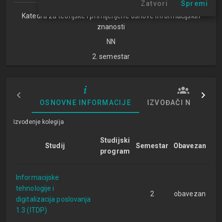
Zatvori
Spremi
Katedra za teorijske i primijenjene osnove informacijskih
znanosti
NN
2. semestar
OSNOVNE INFORMACIJE
IZVOĐAČI NASTAVE
Izvođenje kolegija
Studijski
Studij
Semestar
Obavezan
program
Informacijske
tehnologije i
2
obavezan
digitalizacija poslovanja
1.3 (ITDP)