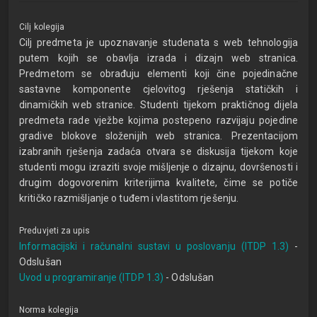
Cilj kolegija
Cilj predmeta je upoznavanje studenata s web tehnologija
putem kojih se obavlja izrada i dizajn web stranica.
Predmetom se obrađuju elementi koji čine pojedinačne
sastavne komponente cjelovitog rješenja statičkih i
dinamičkih web stranice. Studenti tijekom praktičnog dijela
predmeta rade vježbe kojima postepeno razvijaju pojedine
gradive blokove složenijih web stranica. Prezentacijom
izabranih rješenja zadaća otvara se diskusija tijekom koje
studenti mogu izraziti svoje mišljenje o dizajnu, dovršenosti i
drugim dogovorenim kriterijima kvalitete, čime se potiče
kritičko razmišljanje o tuđem i vlastitom rješenju.
Preduvjeti za upis
Informacijski i računalni sustavi u poslovanju (ITDP 1.3)
-
Odslušan
Uvod u programiranje (ITDP 1.3)
- Odslušan
Norma kolegija