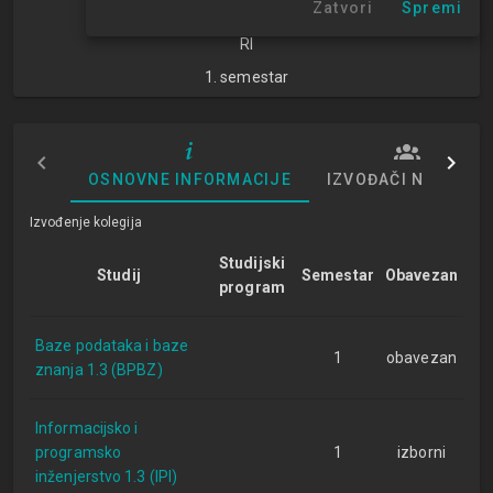
Zatvori
Spremi
znanosti
RI
1. semestar
OSNOVNE INFORMACIJE
IZVOĐAČI NASTAVE
Izvođenje kolegija
Studijski
Studij
Semestar
Obavezan
program
Baze podataka i baze
1
obavezan
znanja 1.3 (BPBZ)
Informacijsko i
programsko
1
izborni
inženjerstvo 1.3 (IPI)