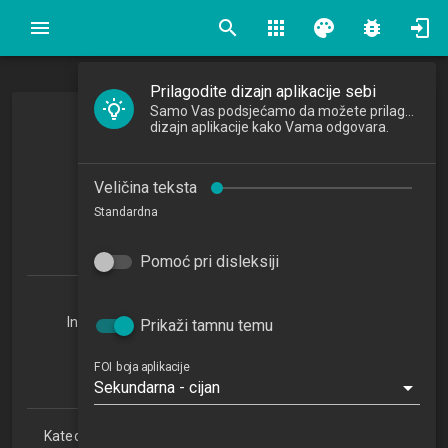
search
apps
palette
bug_report
Prilagodite dizajn aplikacije sebi
Samo Vas podsjećamo da možete prilagoditi
Deklarativno programiranje
dizajn aplikacije kako Vama odgovara.
Declarative Programming
Veličina teksta
2023/2024
Standardna
6
ECTSa
Pomoć pri disleksiji
Baze podataka i baze znanja 1.3 (BPBZ)
Informacijsko i programsko inženjerstvo 1.3 (IPI)
Prikaži tamnu temu
Informatika u obrazovanju 1.3 (IUO)
Organizacija poslovnih sustava 1.3 (OPS)
FOI boja aplikacije
Baze podataka i baze znanja 1.4 (BPBZ)
Sekundarna - cijan
Katedra za teorijske i primijenjene osnove informacijskih