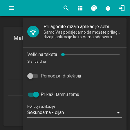
search
apps
palette
bug_report
Prilagodite dizajn aplikacije sebi
Samo Vas podsjećamo da možete prilagoditi
Matematičke metode za informatičare
dizajn aplikacije kako Vama odgovara.
Mathematical Methods for Informatics
Veličina teksta
2023/2024
Standardna
7
ECTSa
Pomoć pri disleksiji
Informacijski i poslovni sustavi 1.2 (IPS)
Prikaži tamnu temu
Katedra za kvantitativne metode
FOI boja aplikacije
Sekundarna - cijan
ZP
3. semestar