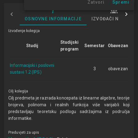
Zatvori
Spremi
OSNOVNE INFORMACIJE
IZVOĐAČI NASTAVE
Izvođenje kolegija
Studijski
Studij
Semestar
Obavezan
program
Informacijski i poslovni
3
obavezan
sustavi 1.2 (IPS)
Cilj kolegija
Cilj predmeta je razrada koncepata iz linearne algebre, teorije
brojeva, polinoma i realnih funkcija više varijabli koji
predstavljaju teoretsku podlogu sadržajima iz područja
informatike.
Preduvjeti za upis