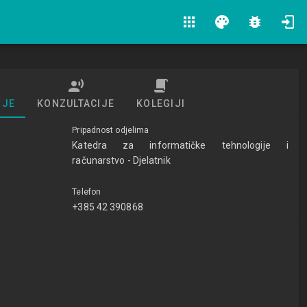
apps
palette
bug_report
IJE
KONZULTACIJE
KOLEGIJI
Pripadnost odjelima
Katedra za informatičke tehnologije i
računarstvo - Djelatnik
Telefon
+385 42 390868