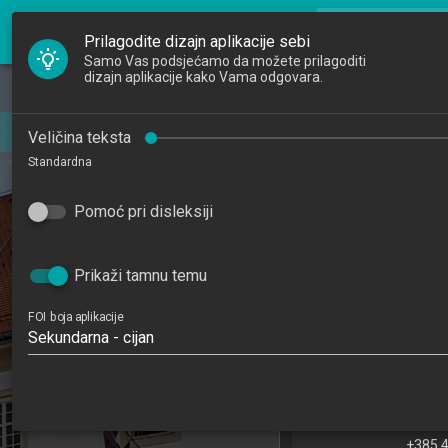
FOI Nastava
search
Pretraži djela
Prilagodite dizajn aplikacije sebi
Samo Vas podsjećamo da možete prilagoditi
dizajn aplikacije kako Vama odgovara.
Početna
Djelatnici
Veličina teksta
Standardna
Studiji
Pomoć pri disleksiji
Katedre
Raspored sati
Prikaži tamnu temu
FOI boja aplikacije
Sekundarna - cijan
Roko Milošević
As
rmilos
+385 