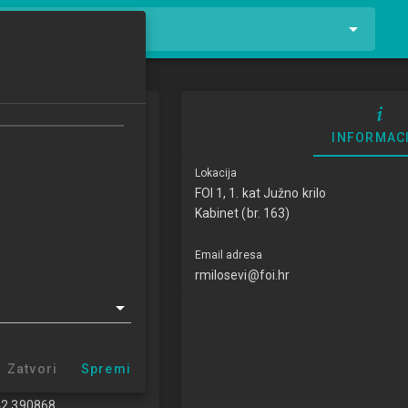
tnike i kolegije
INFORMAC
Lokacija
FOI 1, 1. kat Južno krilo
Kabinet (br. 163)
Email adresa
rmilosevi@foi.hr
, univ. mag. inf.
istent
Zatvori
Spremi
evi@foi.hr
42 390868