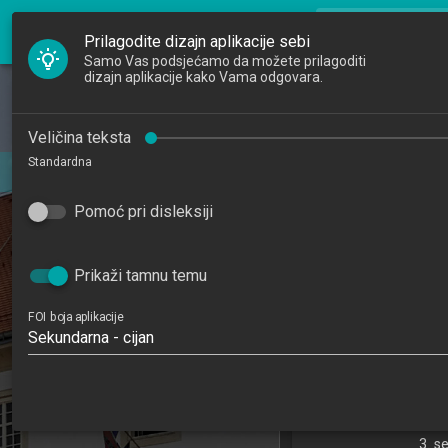
FOI Nastava
search
Pretraži djela
Prilagodite dizajn aplikacije sebi
Samo Vas podsjećamo da možete prilagoditi
dizajn aplikacije kako Vama odgovara.
Početna
Djelatnici
Operacijsk
Veličina teksta
Standardna
Studiji
Operation
201
Pomoć pri disleksiji
Katedre
5
Raspored sati
Prikaži tamnu temu
Ekonomika poduze
FOI boja aplikacije
Ekonomika poduze
Sekundarna - cijan
Katedra za
3. s