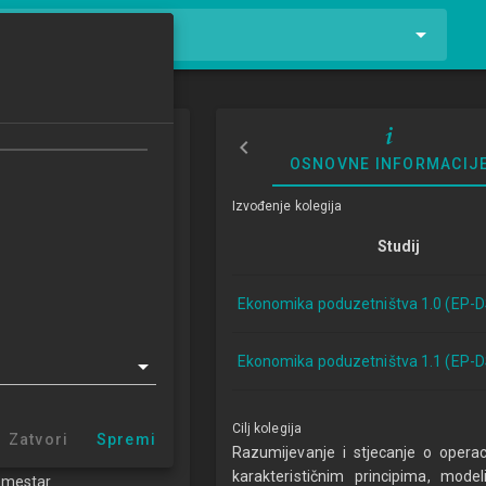
tnike i kolegije
i menadžment
OSNOVNE INFORMACIJ
al Management
Izvođenje kolegija
4/2015
Studij
ECTSa
Ekonomika poduzetništva 1.0 (EP-D
tništva 1.0 (EP-DS)
tništva 1.1 (EP-DS)
Ekonomika poduzetništva 1.1 (EP-D
 organizaciju
Cilj kolegija
Zatvori
Spremi
NN
Razumijevanje i stjecanje o opera
karakterističnim principima, mo
emestar