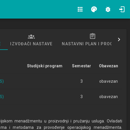
apps
palette
bug_report
E
IZVOĐAČI NASTAVE
NASTAVNI PLAN I PROGRAM
Studijski program
Semestar
Obavezan
S)
3
obavezan
S)
3
obavezan
cijskom menadžmentu u proizvodnji i pružanju usluga. Ovladati
delima i metodama za provođenje operacijskog menadžmenta.