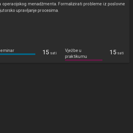
a operacijskog menadžmenta. Formalizirati probleme iz poslovne
jutorsko upravljanje procesima.
Seminar
Vježbe u
15
15
sati
sati
praktikumu