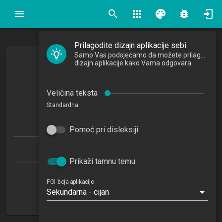
search
apps
palette
bug_report
Prilagodite dizajn aplikacije sebi
Samo Vas podsjećamo da možete prilagoditi
Javni menadžment
dizajn aplikacije kako Vama odgovara.
Public Management
Veličina teksta
2025/2026
Standardna
4
ECTSa
Pomoć pri disleksiji
Ekonomika poduzetništva 1.1 (EP-DS)
Prikaži tamnu temu
Katedra za organizaciju
FOI boja aplikacije
Sekundarna - cijan
NN
2. semestar