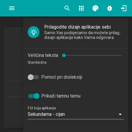
search
apps
palette
bug_report
Prilagodite dizajn aplikacije sebi
Samo Vas podsjećamo da možete prilagoditi
Organizacijsko ponašanje
dizajn aplikacije kako Vama odgovara.
Organizational Behaviour
Veličina teksta
2024/2025
Standardna
6
ECTSa
Pomoć pri disleksiji
Ekonomika poduzetništva 1.1 (EP-DS)
Prikaži tamnu temu
Katedra za organizaciju
FOI boja aplikacije
Sekundarna - cijan
NN
1. semestar