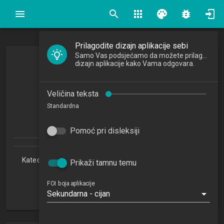
search
apps
palette
bug_report
Prilagodite dizajn aplikacije sebi
Samo Vas podsjećamo da možete prilagoditi
Web dizajn i programiranje
dizajn aplikacije kako Vama odgovara.
Web Design and Programming
Veličina teksta
2024/2025
Standardna
7
ECTSa
Pomoć pri disleksiji
Katedra za teorijske i primijenjene osnove informacijskih
Prikaži tamnu temu
znanosti
FOI boja aplikacije
RI
Sekundarna - cijan
. semestar