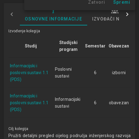
Zatvori
Spremi
OSNOVNE INFORMACIJE
IZVOĐAČI NASTAVE
Izvođenje kolegija
Studijski
Studij
Semestar
Obavezan
program
Informacijski i
Poslovni
poslovni sustavi 1.1
6
izborni
sustavi
(PDS)
Informacijski i
Informacijski
poslovni sustavi 1.1
6
obavezan
sustavi
(PDS)
Cilj kolegija
Pružiti detaljni pregled cijelog područja inženjerskog razvoja