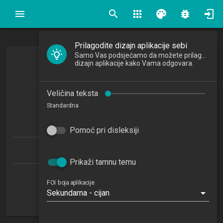
search
apps
palette
bug_report
Prilagodite dizajn aplikacije sebi
Samo Vas podsjećamo da možete prilagoditi
Programsko inženjerstvo
dizajn aplikacije kako Vama odgovara.
Software Engineering
Veličina teksta
2021/2022
Standardna
7
ECTSa
Pomoć pri disleksiji
Informacijski i poslovni sustavi 1.1 (PDS)
Prikaži tamnu temu
Katedra za razvoj informacijskih sustava
FOI boja aplikacije
Sekundarna - cijan
RI
6. semestar