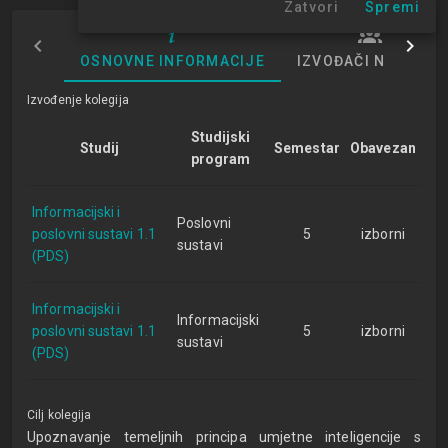
Zatvori
Spremi
OSNOVNE INFORMACIJE
IZVOĐAČI NASTAVE
Izvođenje kolegija
Studijski
Studij
Semestar
Obavezan
program
Informacijski i
Poslovni
poslovni sustavi 1.1
5
izborni
sustavi
(PDS)
Informacijski i
Informacijski
poslovni sustavi 1.1
5
izborni
sustavi
(PDS)
Cilj kolegija
Upoznavanje temeljnih principa umjetne inteligencije s