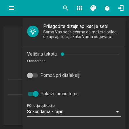
search
apps
palette
bug_report
Prilagodite dizajn aplikacije sebi
Samo Vas podsjećamo da možete prilagoditi
Sustavi temeljeni na znanju
dizajn aplikacije kako Vama odgovara.
Knowledge-Based Systems
Veličina teksta
2021/2022
Standardna
4
ECTSa
Pomoć pri disleksiji
Informacijski i poslovni sustavi 1.1 (PDS)
Prikaži tamnu temu
Katedra za razvoj informacijskih sustava
FOI boja aplikacije
Sekundarna - cijan
TO
5. semestar