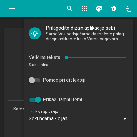
search
apps
palette
bug_report
Prilagodite dizajn aplikacije sebi
Samo Vas podsjećamo da možete prilagoditi
dizajn aplikacije kako Vama odgovara.
Algoritmi
Algorithms
Veličina teksta
2021/2022
Standardna
6
ECTSa
Pomoć pri disleksiji
Informacijski i poslovni sustavi 1.1 (PDS)
Prikaži tamnu temu
Katedra za teorijske i primijenjene osnove informacijskih
FOI boja aplikacije
znanosti
Sekundarna - cijan
RI
5. semestar