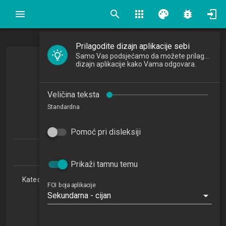
search
apps
palette
bug_report
Prilagodite dizajn aplikacije sebi
Samo Vas podsjećamo da možete prilagoditi
dizajn aplikacije kako Vama odgovara.
Algoritmi
Algorithms
Veličina teksta
2016/2017
Standardna
6
ECTSa
Pomoć pri disleksiji
Informacijski i poslovni sustavi 1.1 (PDS)
Prikaži tamnu temu
Katedra za teorijske i primijenjene osnove informacijskih
FOI boja aplikacije
znanosti
Sekundarna - cijan
RI
5. semestar