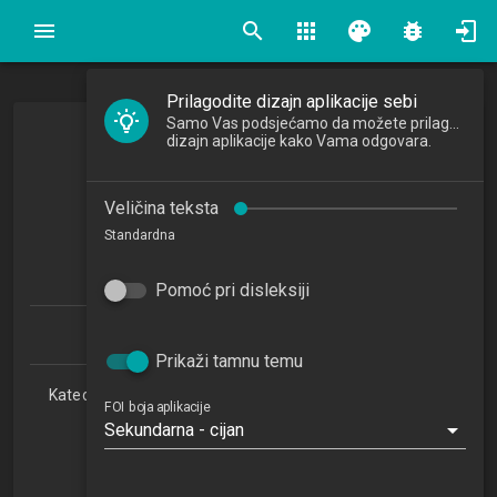
search
apps
palette
bug_report
Prilagodite dizajn aplikacije sebi
Samo Vas podsjećamo da možete prilagoditi
dizajn aplikacije kako Vama odgovara.
Algoritmi
Algorithms
Veličina teksta
2013/2014
Standardna
6
ECTSa
Pomoć pri disleksiji
Informacijski i poslovni sustavi 1.1 (PDS)
Prikaži tamnu temu
Katedra za teorijske i primijenjene osnove informacijskih
FOI boja aplikacije
znanosti
Sekundarna - cijan
RI
5. semestar