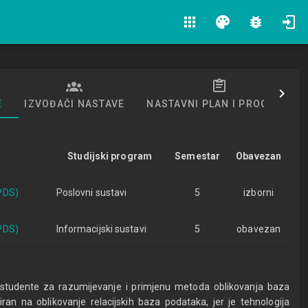
apps
palette
bug_report
E
IZVOĐAČI NASTAVE
NASTAVNI PLAN I PROGRAM
Studijski program
Semestar
Obavezan
(PDS)
Poslovni sustavi
5
izborni
(PDS)
Informacijski sustavi
5
obavezan
 studente za razumijevanje i primjenu metoda oblikovanja baza
iran na oblikovanje relacijskih baza podataka, jer je tehnologija