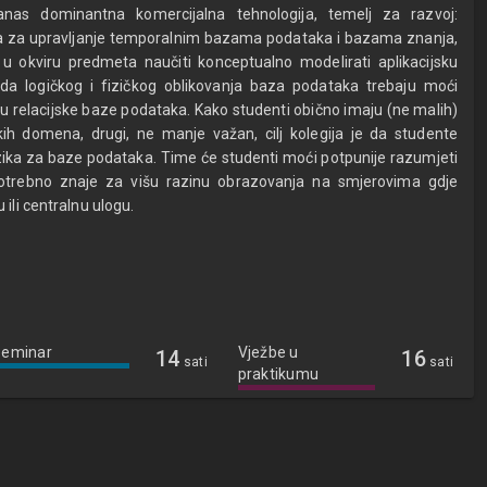
anas dominantna komercijalna tehnologija, temelj za razvoj:
ava za upravljanje temporalnim bazama podataka i bazama znanja,
 u okviru predmeta naučiti konceptualno modelirati aplikacijsku
 logičkog i fizičkog oblikovanja baza podataka trebaju moći
mu relacijske baze podataka. Kako studenti obično imaju (ne malih)
ih domena, drugi, ne manje važan, cilj kolegija je da studente
ka za baze podataka. Time će studenti moći potpunije razumjeti
otrebno znaje za višu razinu obrazovanja na smjerovima gdje
ili centralnu ulogu.
Seminar
Vježbe u
14
16
sati
sati
praktikumu