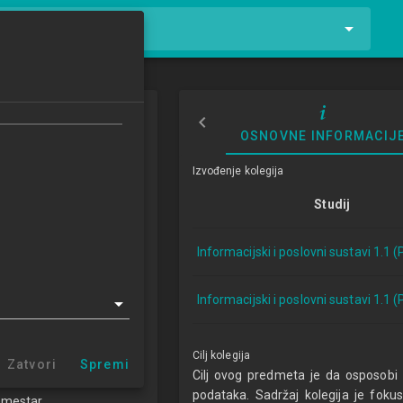
tnike i kolegije
odataka 2
OSNOVNE INFORMACIJ
bases 2
Izvođenje kolegija
3/2024
Studij
ECTSa
Informacijski i poslovni sustavi 1.1 
lovni sustavi 1.1 (PDS)
Informacijski i poslovni sustavi 1.1 
e i primijenjene osnove
skih znanosti
Cilj kolegija
Zatvori
Spremi
RI
Cilj ovog predmeta je da osposobi
podataka. Sadržaj kolegija je fokus
emestar