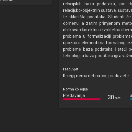
relacijskih baza podataka, kao d
relacijsko/objektnih sustava, sust
te skladišta podataka. Studenti će
domenu, a zatim primjenom metoda
oblikovati korektnu i kvalitetnu she
problema u formalizaciji problemsk
upozna s elementima formalnog jezi
probleme baza podataka i steći p
tehnologija baza podataka igra važnu 
Preduvjeti
Kolegij nema definirane preduvjete
Norma kolegija
Predavanja
30
sati