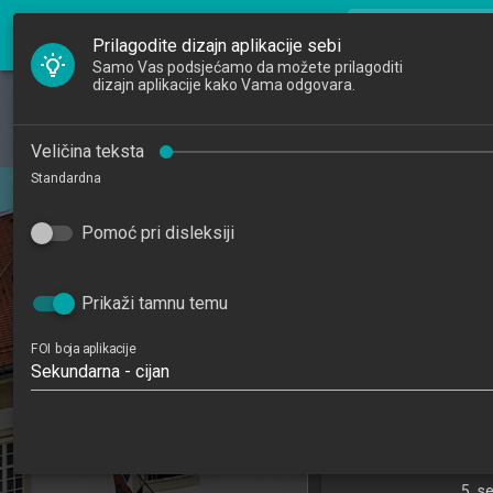
FOI Nastava
search
Pretraži djela
Prilagodite dizajn aplikacije sebi
Samo Vas podsjećamo da možete prilagoditi
dizajn aplikacije kako Vama odgovara.
Početna
Djelatnici
Baze p
Veličina teksta
Standardna
Studiji
Data
202
Pomoć pri disleksiji
Katedre
6
Raspored sati
Prikaži tamnu temu
Informacijski i pos
FOI boja aplikacije
Sekundarna - cijan
Katedra za teorijsk
informacij
5. s