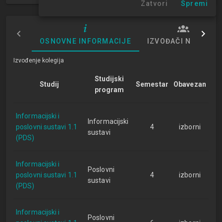
Zatvori
Spremi
OSNOVNE INFORMACIJE
IZVOĐAČI NASTAVE
Izvođenje kolegija
Studijski
Studij
Semestar
Obavezan
program
Informacijski i
Informacijski
poslovni sustavi 1.1
4
izborni
sustavi
(PDS)
Informacijski i
Poslovni
poslovni sustavi 1.1
4
izborni
sustavi
(PDS)
Informacijski i
Poslovni