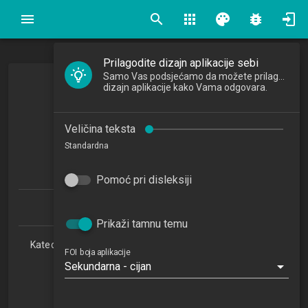
search
apps
palette
bug_report
Prilagodite dizajn aplikacije sebi
Samo Vas podsjećamo da možete prilagoditi
Upravljanje znanjem
dizajn aplikacije kako Vama odgovara.
Knowledge Management
Veličina teksta
2019/2020
Standardna
4
ECTSa
Pomoć pri disleksiji
Informacijski i poslovni sustavi 1.1 (PDS)
Prikaži tamnu temu
Katedra za teorijske i primijenjene osnove informacijskih
FOI boja aplikacije
znanosti
Sekundarna - cijan
RI
4. semestar