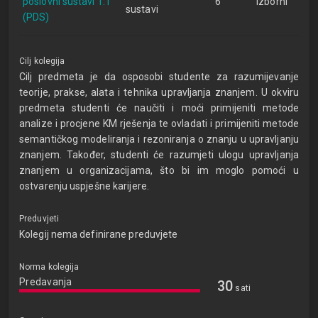
poslovni sustavi 1.1
6
izborni
sustavi
(PDS)
Cilj kolegija
Cilj predmeta je da osposobi studente za razumijevanje
teorije, prakse, alata i tehnika upravljanja znanjem. U okviru
predmeta studenti će naučiti i moći primijeniti metode
analize i procjene KM rješenja te ovladati i primijeniti metode
semantičkog modeliranja i rezoniranja o znanju u upravljanju
znanjem. Također, studenti će razumjeti ulogu upravljanja
znanjem u organizacijama, što bi im moglo pomoći u
ostvarenju uspješne karijere.
Preduvjeti
Kolegij nema definirane preduvjete
Norma kolegija
Predavanja
30
sati