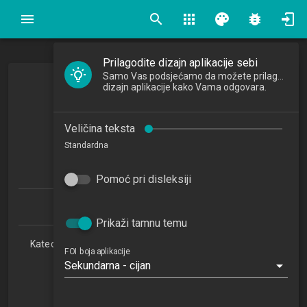
search
apps
palette
bug_report
Prilagodite dizajn aplikacije sebi
Samo Vas podsjećamo da možete prilagoditi
Upravljanje znanjem
dizajn aplikacije kako Vama odgovara.
Knowledge Management
Veličina teksta
2015/2016
Standardna
4
ECTSa
Pomoć pri disleksiji
Informacijski i poslovni sustavi 1.1 (PDS)
Prikaži tamnu temu
Katedra za teorijske i primijenjene osnove informacijskih
FOI boja aplikacije
znanosti
Sekundarna - cijan
RI
4. semestar