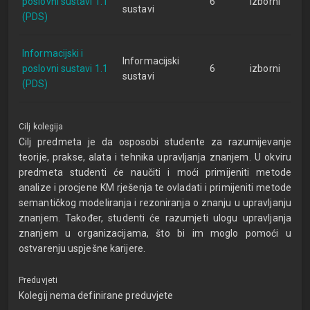
poslovni sustavi 1.1
6
izborni
sustavi
(PDS)
Informacijski i
Informacijski
poslovni sustavi 1.1
6
izborni
sustavi
(PDS)
Cilj kolegija
Cilj predmeta je da osposobi studente za razumijevanje
teorije, prakse, alata i tehnika upravljanja znanjem. U okviru
predmeta studenti će naučiti i moći primijeniti metode
analize i procjene KM rješenja te ovladati i primijeniti metode
semantičkog modeliranja i rezoniranja o znanju u upravljanju
znanjem. Također, studenti će razumjeti ulogu upravljanja
znanjem u organizacijama, što bi im moglo pomoći u
ostvarenju uspješne karijere.
Preduvjeti
Kolegij nema definirane preduvjete