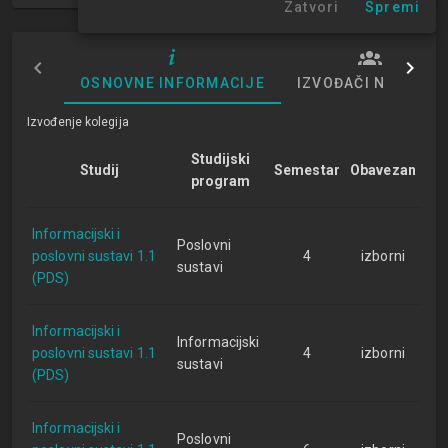
Zatvori
Spremi
OSNOVNE INFORMACIJE
IZVOĐAČI NASTAVE
Izvođenje kolegija
Studijski
Studij
Semestar
Obavezan
program
Informacijski i
Poslovni
poslovni sustavi 1.1
4
izborni
sustavi
(PDS)
Informacijski i
Informacijski
poslovni sustavi 1.1
4
izborni
sustavi
(PDS)
Informacijski i
Poslovni