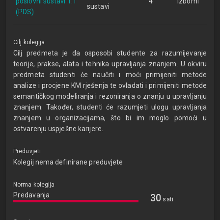
poslovni sustavi 1.1
4
izborni
sustavi
(PDS)
Cilj kolegija
Cilj predmeta je da osposobi studente za razumijevanje
teorije, prakse, alata i tehnika upravljanja znanjem. U okviru
predmeta studenti će naučiti i moći primijeniti metode
analize i procjene KM rješenja te ovladati i primijeniti metode
semantičkog modeliranja i rezoniranja o znanju u upravljanju
znanjem. Također, studenti će razumjeti ulogu upravljanja
znanjem u organizacijama, što bi im moglo pomoći u
ostvarenju uspješne karijere.
Preduvjeti
Kolegij nema definirane preduvjete
Norma kolegija
Predavanja
30
sati