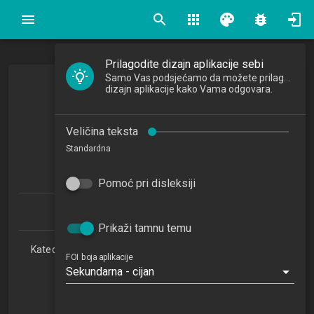
search
apps
palette
bug_report
Prilagodite dizajn aplikacije sebi
Samo Vas podsjećamo da možete prilagoditi
Upravljanje znanjem
dizajn aplikacije kako Vama odgovara.
Knowledge Management
Veličina teksta
2013/2014
Standardna
4
ECTSa
Pomoć pri disleksiji
Informacijski i poslovni sustavi 1.1 (PDS)
Prikaži tamnu temu
Katedra za teorijske i primijenjene osnove informacijskih
FOI boja aplikacije
znanosti
Sekundarna - cijan
RI
4. semestar