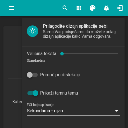
search
apps
palette
bug_report
Prilagodite dizajn aplikacije sebi
Samo Vas podsjećamo da možete prilagoditi
dizajn aplikacije kako Vama odgovara.
Programiranje 2
Programming 2
Veličina teksta
2021/2022
Standardna
5
ECTSa
Pomoć pri disleksiji
Informacijski i poslovni sustavi 1.1 (PDS)
Prikaži tamnu temu
Katedra za teorijske i primijenjene osnove informacijskih
FOI boja aplikacije
znanosti
Sekundarna - cijan
RI
3. semestar