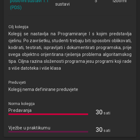
poslovni sustavi 1.1
5
izborni
sustavi
(PDS)
Cilj kolegija
Kolegij se nastavlja na Programiranje I s kojim predstavlja
cjelinu. Po završetku, studenti trebaju biti sposobni oblikovati,
kodirati, testirati, ispravljati i dokumentirati programska, prije
svega objektno orijentirana rješenja problema algoritamskog
tipa. Ciljna razina složenosti programa jesu programi koji rade
s više datoteka i više klasa
Preduvjeti
Kolegij nema definirane preduvjete
Norma kolegija
Predavanja
30
sati
Vježbe u praktikumu
30
sati