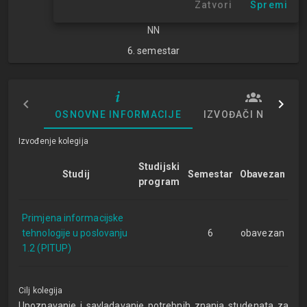
Zatvori
Spremi
znanosti
NN
6. semestar
OSNOVNE INFORMACIJE
IZVOĐAČI NASTAVE
Izvođenje kolegija
Studijski
Studij
Semestar
Obavezan
program
Primjena informacijske
tehnologije u poslovanju
6
obavezan
1.2 (PITUP)
Cilj kolegija
Upoznavanje i savladavanje potrebnih znanja studenata za