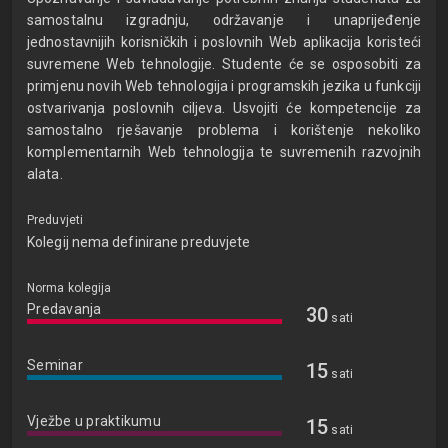
samostalnu izgradnju, održavanje i unaprijeđenje
jednostavnijih korisničkih i poslovnih Web aplikacija koristeći
suvremene Web tehnologije. Studente će se osposobiti za
primjenu novih Web tehnologija i programskih jezika u funkciji
ostvarivanja poslovnih ciljeva. Usvojiti će kompetencije za
samostalno rješavanje problema i korištenje nekoliko
komplementarnih Web tehnologija te suvremenih razvojnih
alata.
Preduvjeti
Kolegij nema definirane preduvjete
Norma kolegija
Predavanja
30
sati
Seminar
15
sati
Vježbe u praktikumu
15
sati