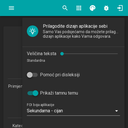
search
apps
palette
bug_report
Prilagodite dizajn aplikacije sebi
Samo Vas podsjećamo da možete prilagoditi
Izgradnja Web aplikacija
dizajn aplikacije kako Vama odgovara.
Web Applications Development
Veličina teksta
2021/2022
Standardna
5
ECTSa
Pomoć pri disleksiji
Primjena informacijske tehnologije u poslovanju 1.2 (PITUP)
Prikaži tamnu temu
Studijski centar Varaždin (PITUP 1.2)
Studijski centar Križevci
Studijski centar Sisak
FOI boja aplikacije
Sekundarna - cijan
Studijski centar Zabok
Katedra za teorijske i primijenjene osnove informacijskih