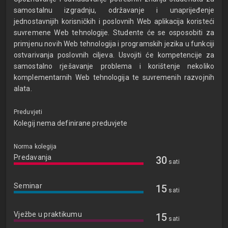
samostalnu izgradnju, održavanje i unaprijeđenje
jednostavnijih korisničkih i poslovnih Web aplikacija koristeći
suvremene Web tehnologije. Studente će se osposobiti za
primjenu novih Web tehnologija i programskih jezika u funkciji
ostvarivanja poslovnih ciljeva. Usvojiti će kompetencije za
samostalno rješavanje problema i korištenje nekoliko
komplementarnih Web tehnologija te suvremenih razvojnih
alata.
Preduvjeti
Kolegij nema definirane preduvjete
Norma kolegija
Predavanja
30
sati
Seminar
15
sati
Vježbe u praktikumu
15
sati