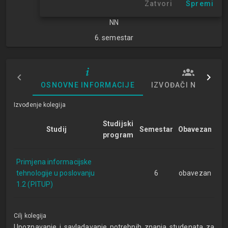
Zatvori
Spremi
znanosti
NN
6. semestar
OSNOVNE INFORMACIJE
IZVOĐAČI NASTAVE
Izvođenje kolegija
Studijski
Studij
Semestar
Obavezan
program
Primjena informacijske
tehnologije u poslovanju
6
obavezan
1.2 (PITUP)
Cilj kolegija
Upoznavanje i savladavanje potrebnih znanja studenata za