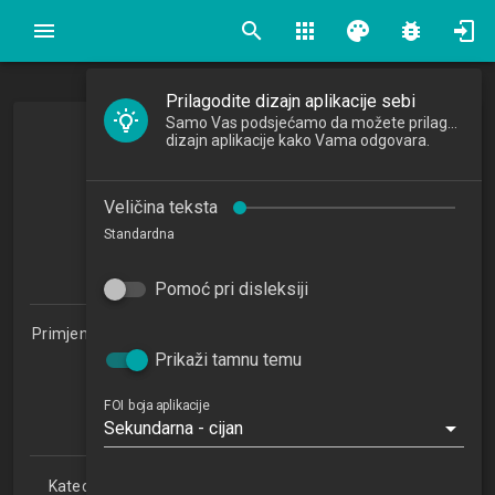
search
apps
palette
bug_report
Prilagodite dizajn aplikacije sebi
Samo Vas podsjećamo da možete prilagoditi
Izgradnja Web aplikacija
dizajn aplikacije kako Vama odgovara.
Web Applications Development
Veličina teksta
2019/2020
Standardna
5
ECTSa
Pomoć pri disleksiji
Primjena informacijske tehnologije u poslovanju 1.2 (PITUP)
Prikaži tamnu temu
Studijski centar Križevci (PITUP 1.2)
Studijski centar Varaždin
Studijski centar Sisak
FOI boja aplikacije
Sekundarna - cijan
Studijski centar Zabok
Katedra za teorijske i primijenjene osnove informacijskih